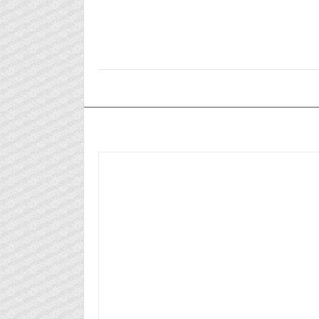
٢٠٢٥/٠٤/١٢م