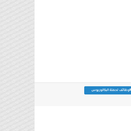
#وظائف لحملة البكالوريوس