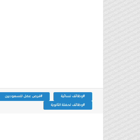
#وظائف نسائية
#فرص عمل للسعوديين
#وظائف لحملة الثانوية