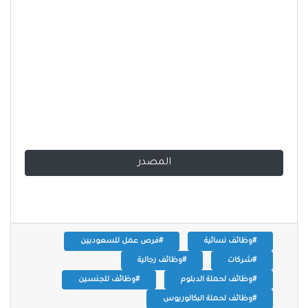
المصدر
#وظائف نسائية
#فرص عمل للسعوديين
#شركات
#وظائف رجالية
#وظائف لحملة الدبلوم
#وظائف للجنسين
#وظائف لحملة البكالوريوس