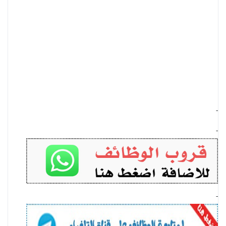
-
-
-