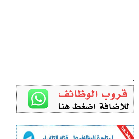
-
-
-