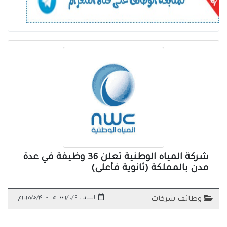
شركة المياه الوطنية تعلن 36 وظيفة في عدة
مدن بالمملكة (ثانوية فأعلى)
السبت ١٤٤٦/١٠/١٩ هـ
-
٢٠٢٥/٠٤/١٩م
وظائف شركات