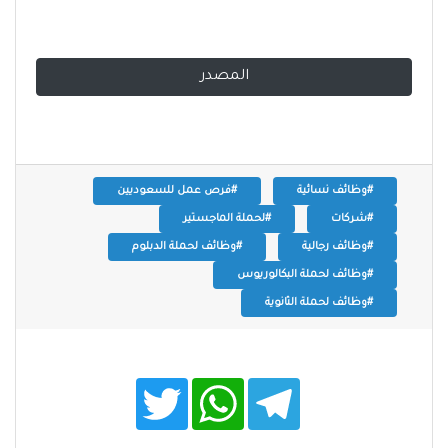
المصدر
#وظائف نسائية
#فرص عمل للسعوديين
#شركات
#لحملة الماجستير
#وظائف رجالية
#وظائف لحملة الدبلوم
#وظائف لحملة البكالوريوس
#وظائف لحملة الثانوية
T
W
T
w
h
e
i
a
l
t
t
e