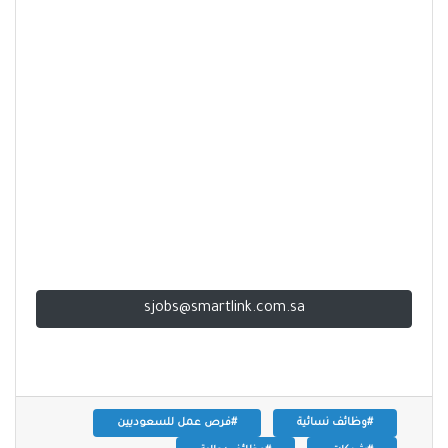
sjobs@smartlink.com.sa
#وظائف نسائية
#فرص عمل للسعوديين