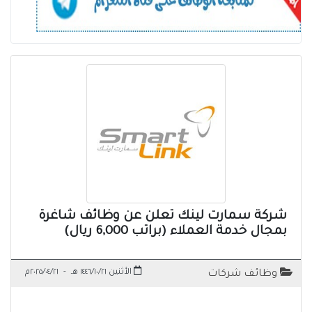
شركة سمارت لينك تعلن عن وظائف شاغرة
بمجال خدمة العملاء (براتب 6,000 ريال)
الأثنين ١٤٤٦/١٠/٢١ هـ
-
٢٠٢٥/٠٤/٢١م
وظائف شركات