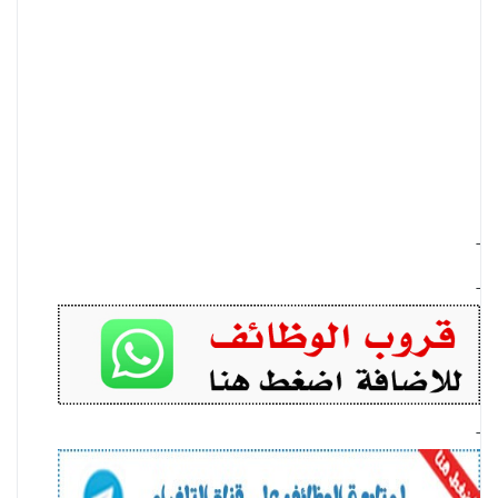
-
-
-