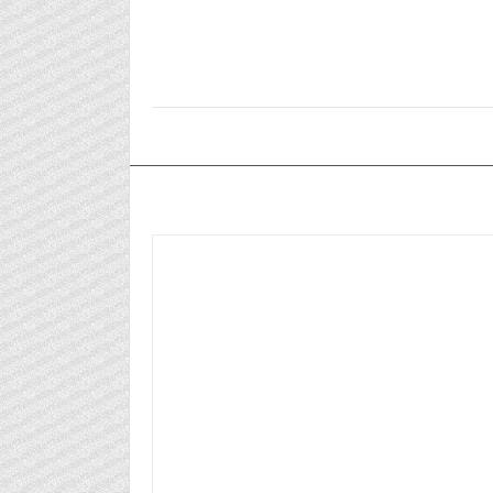
٢٠٢٥/٠٤/٢٥م