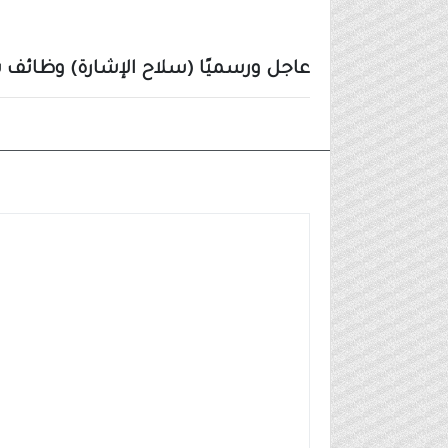
عاجل ورسميًا (سلاح الإشارة) وظائف با
وظائف مدنية