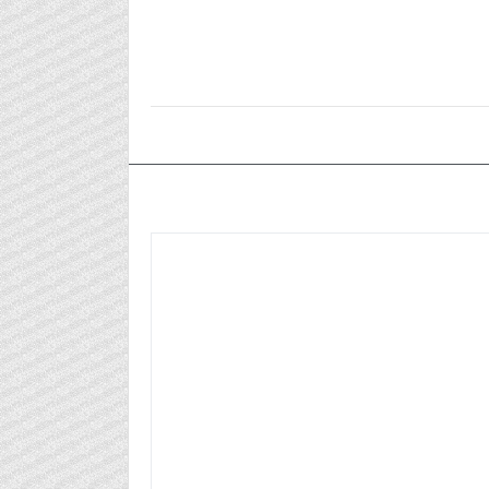
٢٠٢٥/٠٥/٠٢م