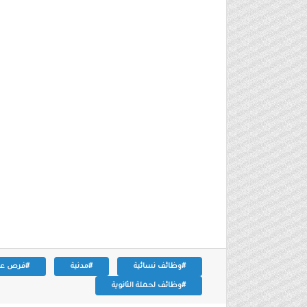
#وظائف نسائية
#مدنية
#فرص عم
#وظائف لحملة الثانوية