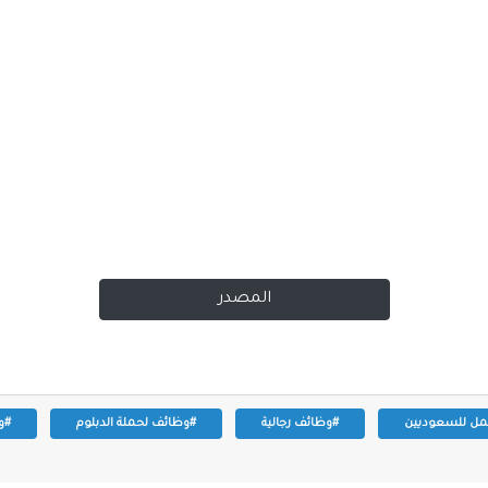
المصدر
ل للسعوديين
#وظائف رجالية
#وظائف لحملة الدبلوم
#و