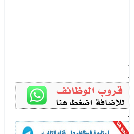
-
-
-