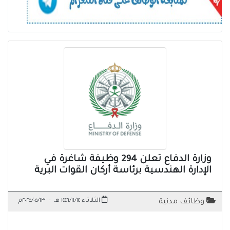
وزارة الدفاع تعلن 294 وظيفة شاغرة في
الإدارة الهندسية برئاسة أركان القوات البرية
الثلاثاء ١٤٤٦/١١/١٤ هـ
-
٢٠٢٥/٠٥/١٣م
وظائف مدنية