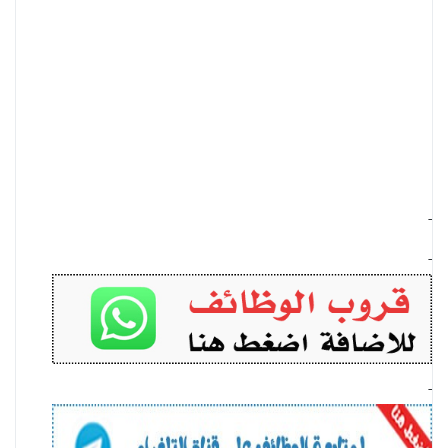
-
-
-