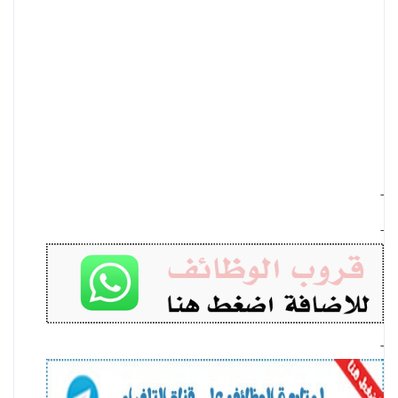
-
-
-