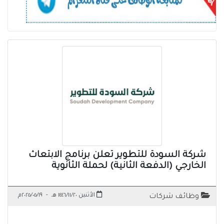
شركة السودة للتطوير تعلن برنامج الابتعاث
الخارجي (الدفعة الثانية) لحملة الثانوية
الأثنين ١٤٤٦/١١/٢٠ هـ
-
٢٠٢٥/٠٥/١٩م
وظائف شركات