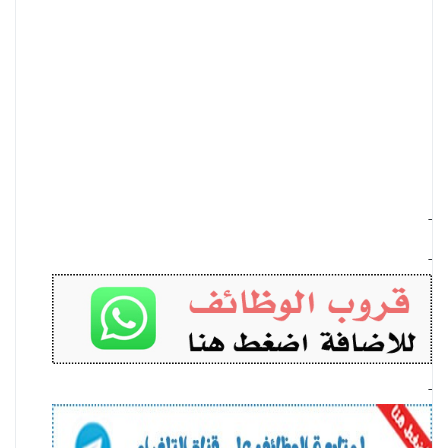
-
-
-