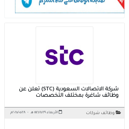
شركة الاتصالات السعودية (STC) تعلن عن
وظائف شاغرة بمختلف التخصصات
الأربعاء ١٤٤٦/١١/٢٩ هـ
-
٢٠٢٥/٠٥/٢٨م
وظائف شركات