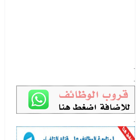
-
-
-