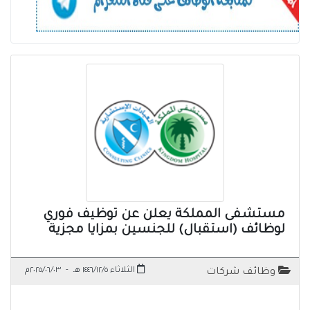
مستشفى المملكة يعلن عن توظيف فوري
لوظائف (استقبال) للجنسين بمزايا مجزية
الثلاثاء ١٤٤٦/١٢/٥ هـ
-
٢٠٢٥/٠٦/٠٣م
وظائف شركات