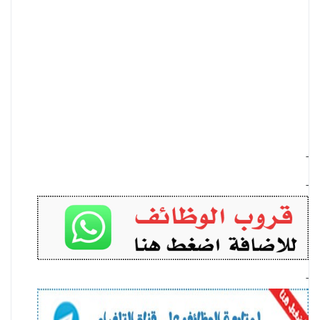
-
-
-