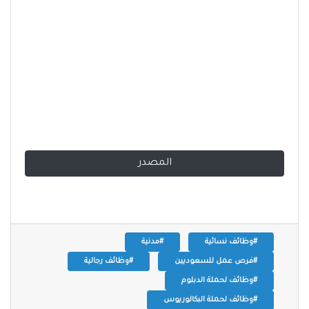
المصدر
#وظائف نسائية
#مدنية
#فرص عمل للسعوديين
#وظائف رجالية
#وظائف لحملة الدبلوم
#وظائف لحملة البكالوريوس