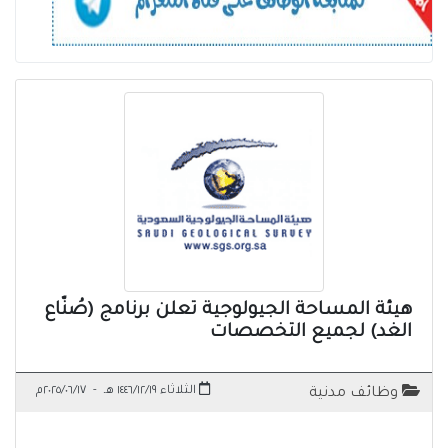
هيئة المساحة الجيولوجية تعلن برنامج (صُنّاع
الغد) لجميع التخصصات
الثلاثاء ١٤٤٦/١٢/١٩ هـ
-
٢٠٢٥/٠٦/١٧م
وظائف مدنية