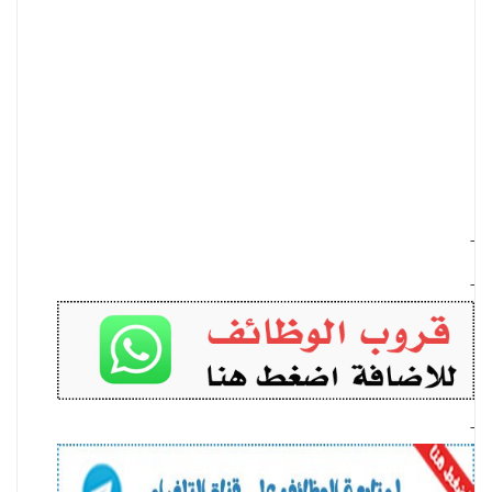
-
-
-