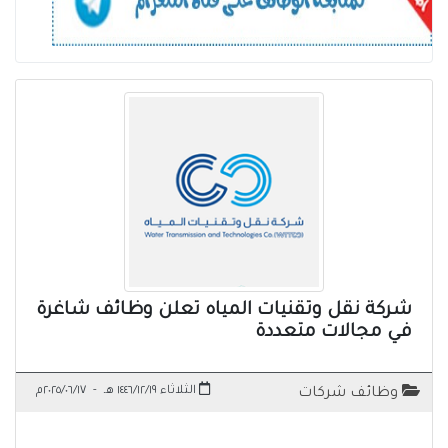
شركة نقل وتقنيات المياه تعلن وظائف شاغرة
في مجالات متعددة
الثلاثاء ١٤٤٦/١٢/١٩ هـ
-
٢٠٢٥/٠٦/١٧م
وظائف شركات