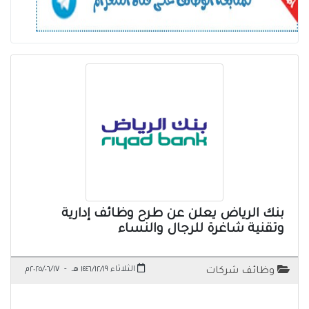
بنك الرياض يعلن عن طرح وظائف إدارية
وتقنية شاغرة للرجال والنساء
الثلاثاء ١٤٤٦/١٢/١٩ هـ
-
٢٠٢٥/٠٦/١٧م
وظائف شركات