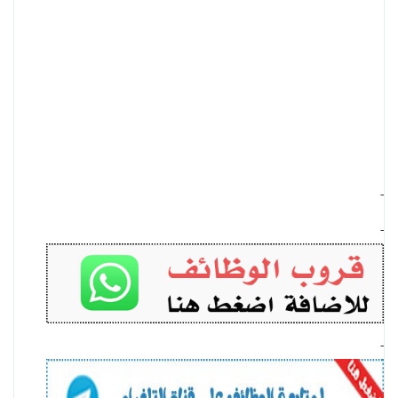
-
-
-