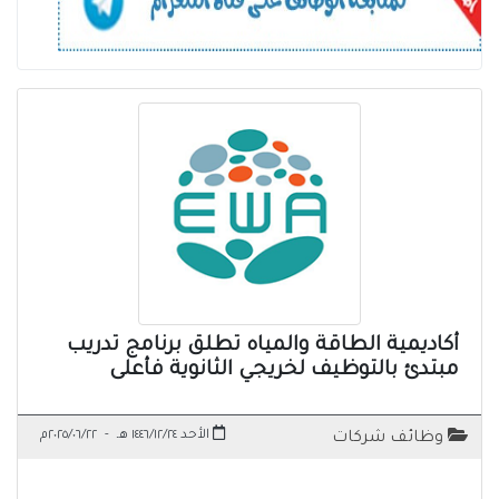
أكاديمية الطاقة والمياه تطلق برنامج تدريب
مبتدئ بالتوظيف لخريجي الثانوية فأعلى
الأحد ١٤٤٦/١٢/٢٤ هـ
-
٢٠٢٥/٠٦/٢٢م
وظائف شركات