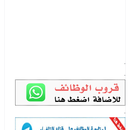
-
-
-