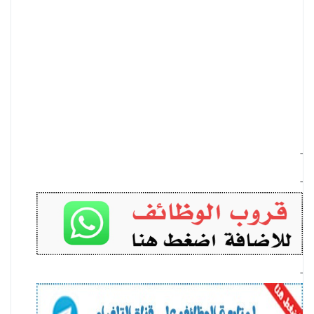
-
-
-