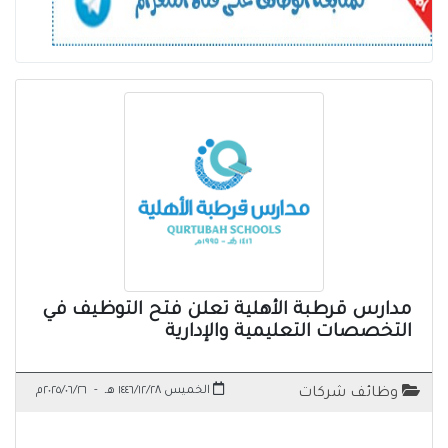
مدارس قرطبة الأهلية تعلن فتح التوظيف في
التخصصات التعليمية والإدارية
الخميس ١٤٤٦/١٢/٢٨ هـ
-
٢٠٢٥/٠٦/٢٦م
وظائف شركات