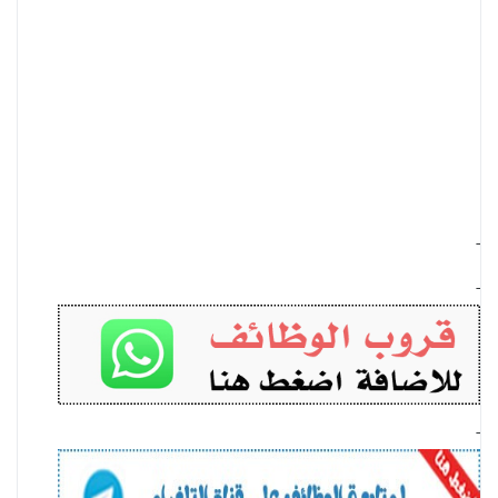
-
-
-