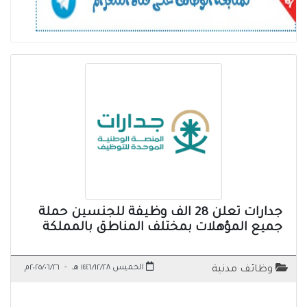
جدارات تعلن 28 الف وظيفة للجنسين حملة
جميع المؤهلات بمختلف المناطق بالمملكة
الخميس ١٤٤٦/١٢/٢٨ هـ
-
٢٠٢٥/٠٦/٢٦م
وظائف مدنية