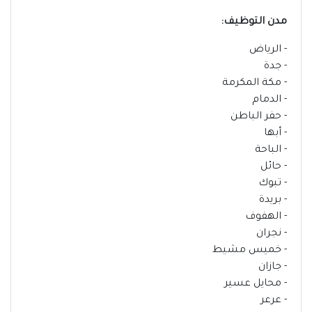
مدن التوظيف:
- الرياض
- جدة
- مكة المكرمة
- الدمام
- حفر الباطن
- أبها
- الباحة
- حائل
- تبوك
- بريدة
- الهفوف
- نجران
- خميس مشيط
- جازان
- محايل عسير
- عرعر