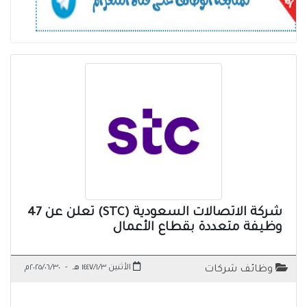
شركة الاتصالات السعودية (STC) تعلن عن 47
وظيفة متعددة بقطاع الأعمال
الأثنين ١٤٤٧/١/٣ هـ
-
٢٠٢٥/٠٦/٣٠م
وظائف شركات