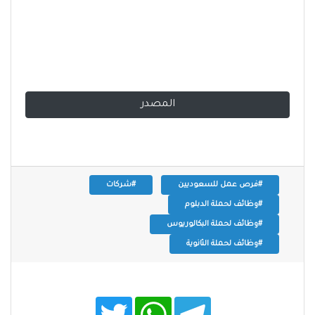
المصدر
#فرص عمل للسعوديين
#شركات
#وظائف لحملة الدبلوم
#وظائف لحملة البكالوريوس
#وظائف لحملة الثانوية
T
W
T
w
h
e