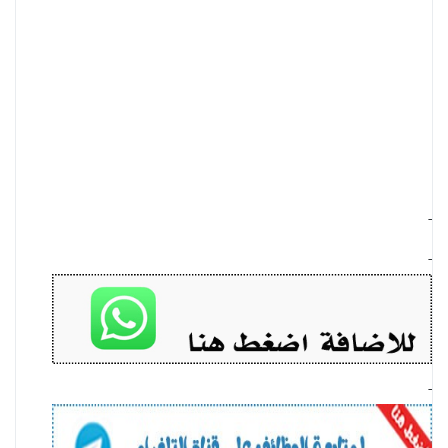
-
-
-