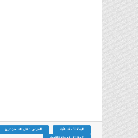
#وظائف نسائية
#فرص عمل للسعوديين