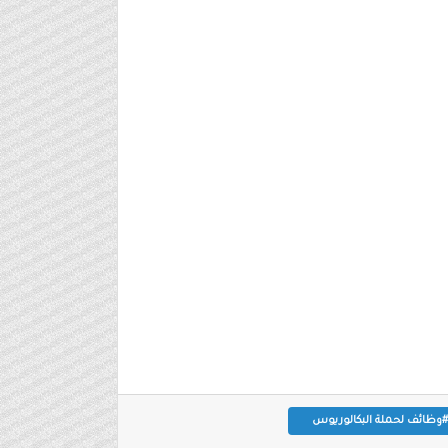
#وظائف لحملة البكالوريوس