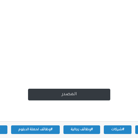
المصدر
#شركات
#وظائف رجالية
#وظائف لحملة الدبلوم