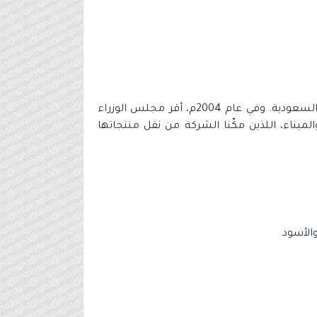
- تأسّست (معادن) بأمر ملكي عام 1997م، وأوكلت إليها مهمّة تطوير الثروات المعدنية في مناجم المملكة العربية السعودية. وفي عام 2004م، أقر مجلس الوزراء
ميناء، اللذين مكّنا الشركة من نقل منتجاتها
والأسود