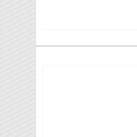
٢٠٢٥/٠٧/٠١م