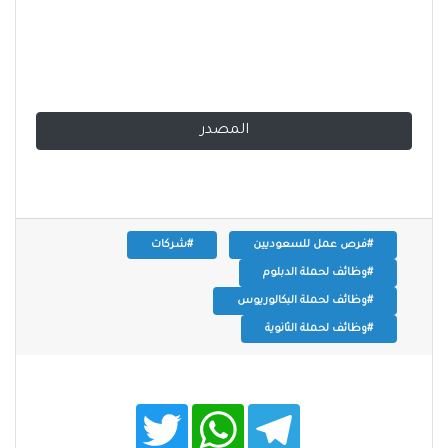
المصدر
#فرص عمل للسعوديين
#شركات
#وظائف لحملة الدبلوم
#وظائف لحملة البكالوريوس
#وظائف لحملة الثانوية
T
W
T
w
h
e
i
a
l