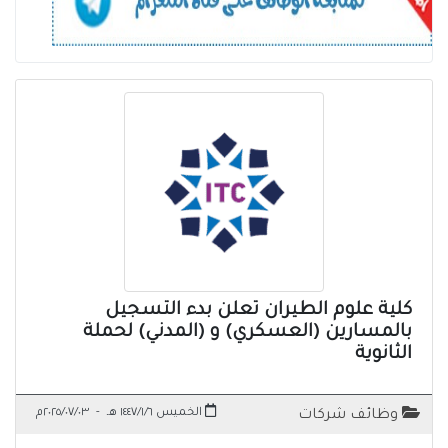
كلية علوم الطيران تعلن بدء التسجيل
بالمسارين (العسكري) و (المدني) لحملة
الثانوية
الخميس ١٤٤٧/١/٦ هـ
-
٢٠٢٥/٠٧/٠٣م
وظائف شركات