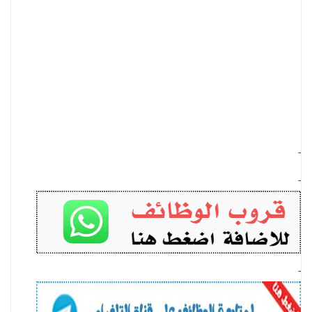
-
-
-