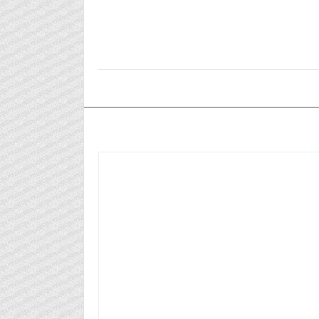
٢٠٢٥/٠٧/٠٨م