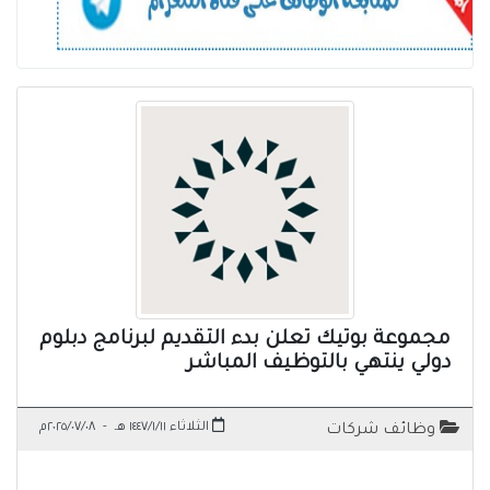
مجموعة بوتيك تعلن بدء التقديم لبرنامج دبلوم
دولي ينتهي بالتوظيف المباشر
الثلاثاء ١٤٤٧/١/١١ هـ
-
٢٠٢٥/٠٧/٠٨م
وظائف شركات