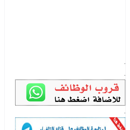
-
-
-