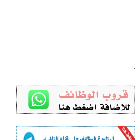
-
-
-