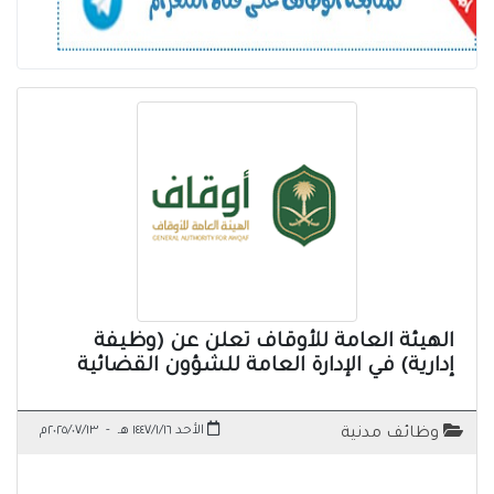
الهيئة العامة للأوقاف تعلن عن (وظيفة
إدارية) في الإدارة العامة للشؤون القضائية
الأحد ١٤٤٧/١/١٦ هـ
-
٢٠٢٥/٠٧/١٣م
وظائف مدنية