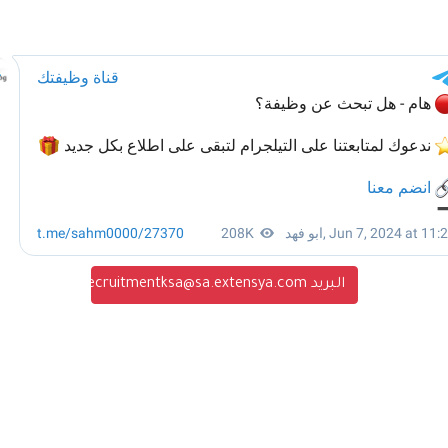
البريد recruitmentksa@sa.extensya.com