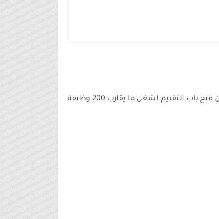
المتخصصة في تقديم خدمات الإسناد ومراكز الاتصال، عن فتح باب التقديم لشغل ما يقارب 200 وظيفة