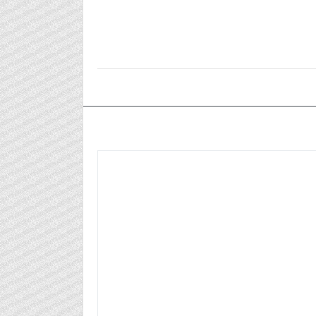
٢٠٢٥/٠٧/١٩م