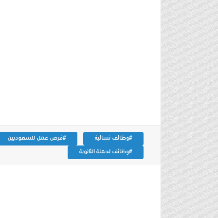
#وظائف نسائية
#فرص عمل للسعوديين
#وظائف لحملة الثانوية