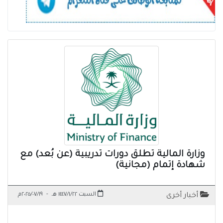
وزارة المالية تطلق دورات تدريبية (عن بُعد) مع
شهادة إتمام (مجانية)
السبت ١٤٤٧/١/٢٢ هـ
-
٢٠٢٥/٠٧/١٩م
أخبار أخرى