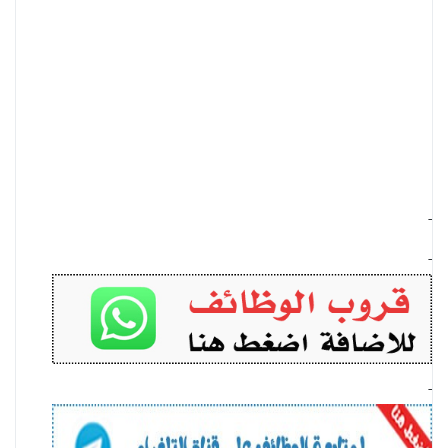
-
-
-