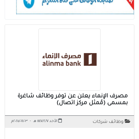
مصرف الإنماء يعلن عن توفر وظائف شاغرة
بمسمى (مُمثل مركز اتصال)
الأحد ١٤٤٧/٢/٧ هـ
-
٢٠٢٥/٠٨/٠٣م
وظائف شركات