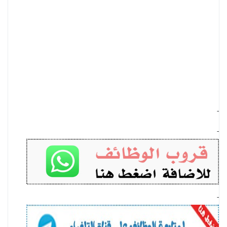
-
-
-