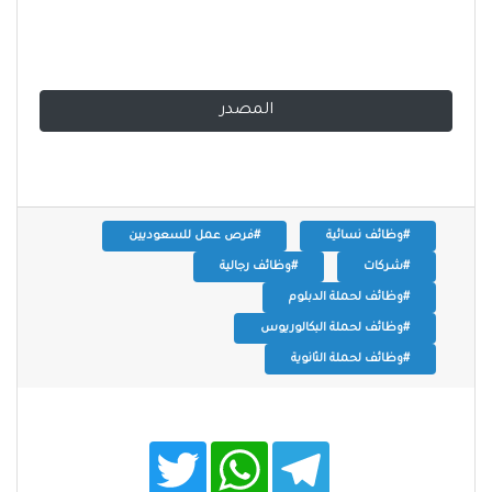
المصدر
#وظائف نسائية
#فرص عمل للسعوديين
#شركات
#وظائف رجالية
#وظائف لحملة الدبلوم
#وظائف لحملة البكالوريوس
#وظائف لحملة الثانوية
T
W
T
w
h
e
i
a
l