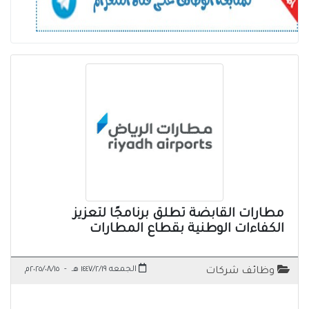
مطارات القابضة تطلق برنامجًا لتعزيز
الكفاءات الوطنية بقطاع المطارات
الجمعه ١٤٤٧/٢/١٩ هـ
-
٢٠٢٥/٠٨/١٥م
وظائف شركات