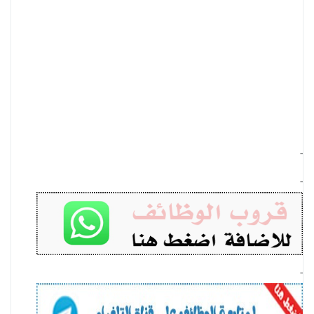
-
-
-