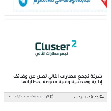
شركة تجمع مطارات الثاني تعلن عن وظائف
إدارية وهندسية وفنية متنوعة بمطاراتها
الأربعاء ١٤٤٧/٣/٢ هـ
-
٢٠٢٥/٠٨/٢٧م
وظائف شركات