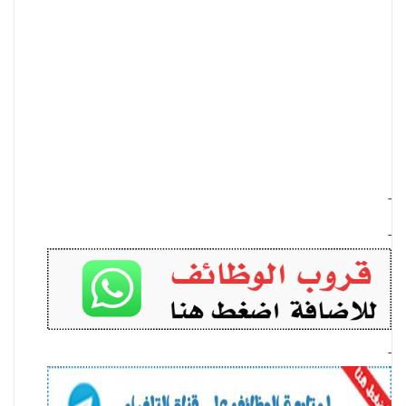
-
-
-