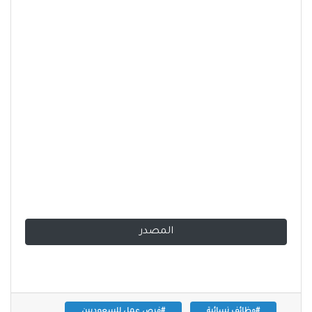
المصدر
#وظائف نسائية
#فرص عمل للسعوديين