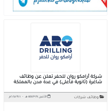
شركة أرامكو روان للحفر تعلن عن وظائف
شاغرة (ثانوية فأعلى) في عدة مدن بالمملكة
الأثنين ١٤٤٧/٣/٧ هـ
-
٢٠٢٥/٠٩/٠١م
وظائف شركات