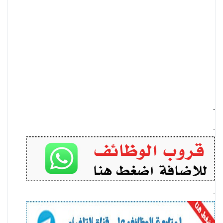
-
-
-