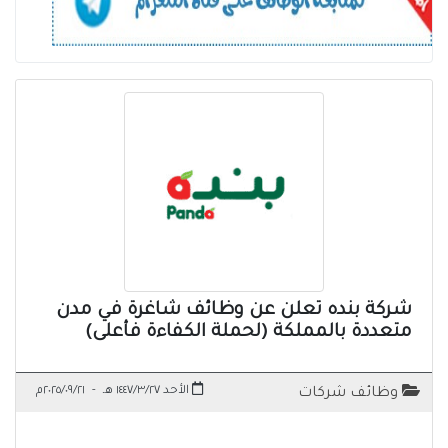
شركة بنده تعلن عن وظائف شاغرة في مدن
متعددة بالمملكة (لحملة الكفاءة فأعلى)
الأحد ١٤٤٧/٣/٢٧ هـ
-
٢٠٢٥/٠٩/٢١م
وظائف شركات