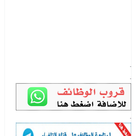
-
-
-