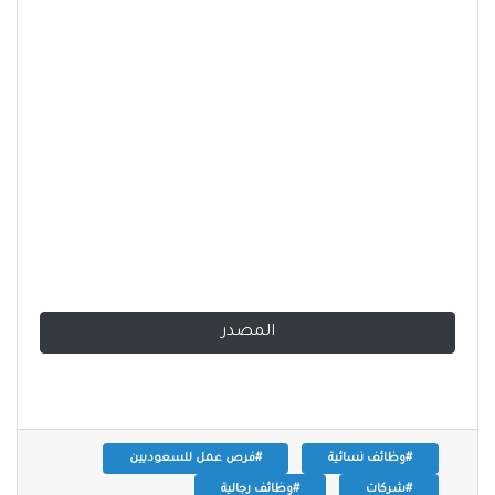
المصدر
#وظائف نسائية
#فرص عمل للسعوديين
#شركات
#وظائف رجالية