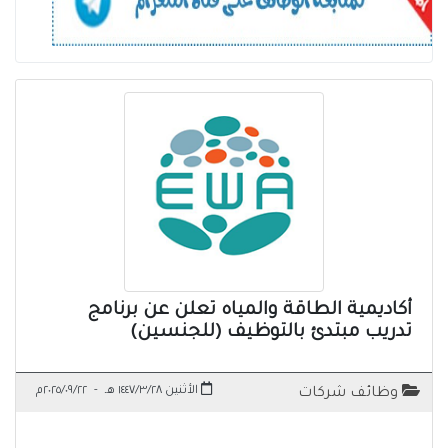
أكاديمية الطاقة والمياه تعلن عن برنامج
تدريب مبتدئ بالتوظيف (للجنسين)
الأثنين ١٤٤٧/٣/٢٨ هـ
-
٢٠٢٥/٠٩/٢٢م
وظائف شركات