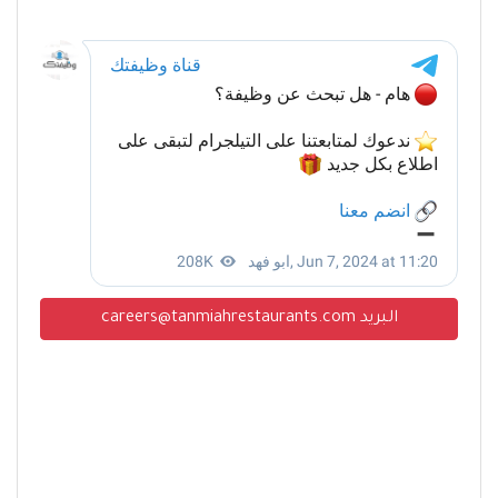
البريد careers@tanmiahrestaurants.com