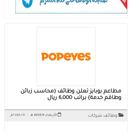
مطاعم بوبايز تعلن وظائف (محاسب زبائن
وطاقم خدمة) براتب 6,000 ريال
الأربعاء ١٤٤٧/٤/١٤ هـ
-
٢٠٢٥/١٠/٠٨م
وظائف شركات