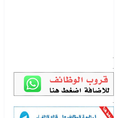
-
-
-