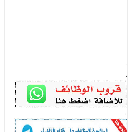
-
-
-