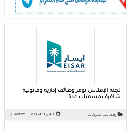
لجنة الإفلاس توفر وظائف إدارية وقانونية
شاغرة بمسميات عدة
الأثنين ١٤٤٧/٤/١٩ هـ
-
٢٠٢٥/١٠/١٣م
وظائف شركات