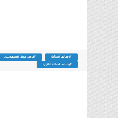
#وظائف نسائية
#فرص عمل للسعوديين
#وظائف لحملة الثانوية