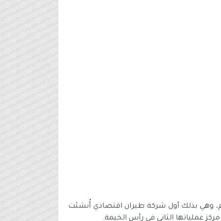
العربية للطيران هي شركة طيران خاصة إماراتية، تعمل بنظام الطيران منخفض التكلفة. تأسست في فبراير 2003م، وهي بذلك أول شركة طيران اقتصادي أُنشئت
مركز عملياتها الثاني في رأس الخيمة.