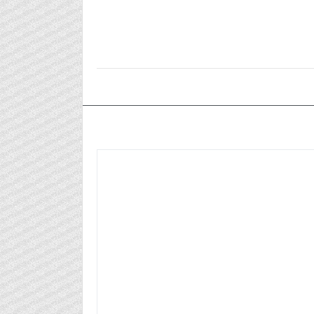
٢٠٢٥/١٠/١٥م