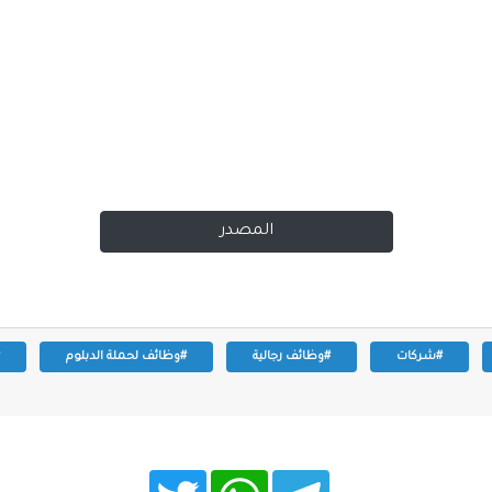
المصدر
#شركات
#وظائف رجالية
#وظائف لحملة الدبلوم
T
W
T