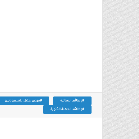
#وظائف نسائية
#فرص عمل للسعوديين
#وظائف لحملة الثانوية