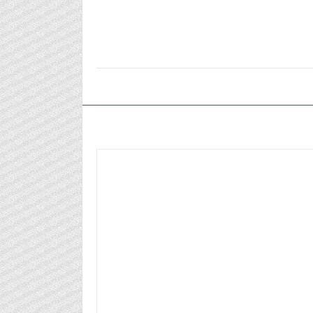
٢٠٢٥/١٠/١٩م