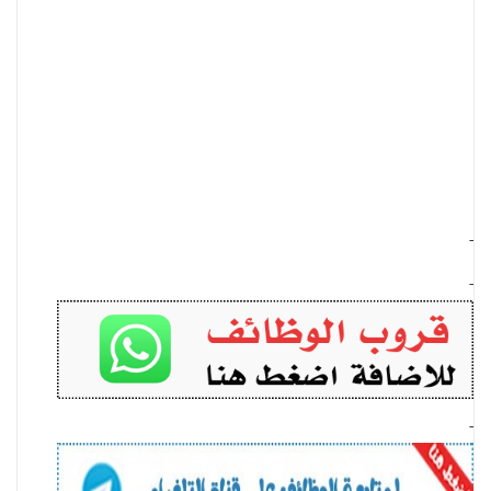
-
-
-