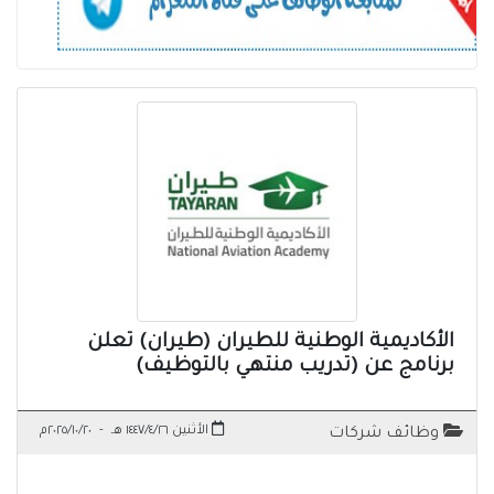
الأكاديمية الوطنية للطيران (طيران) تعلن
برنامج عن (تدريب منتهي بالتوظيف)
الأثنين ١٤٤٧/٤/٢٦ هـ
-
٢٠٢٥/١٠/٢٠م
وظائف شركات