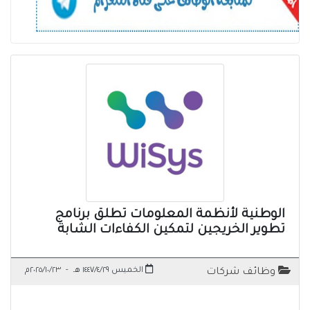
الوطنية لأنظمة المعلومات تطلق برنامج
تطوير الخريجين لتمكين الكفاءات الشابة
الخميس ١٤٤٧/٤/٢٩ هـ
-
٢٠٢٥/١٠/٢٣م
وظائف شركات