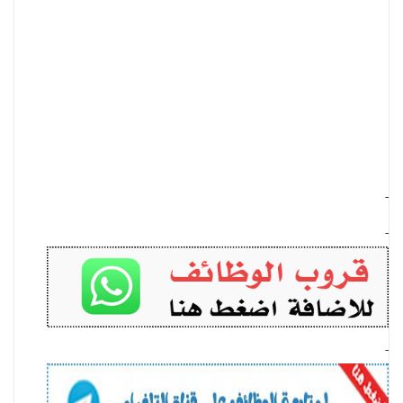
-
-
-