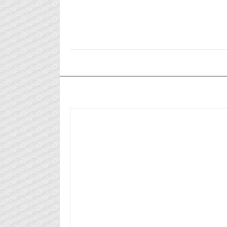
٢٠٢٥/١٠/٣٠م