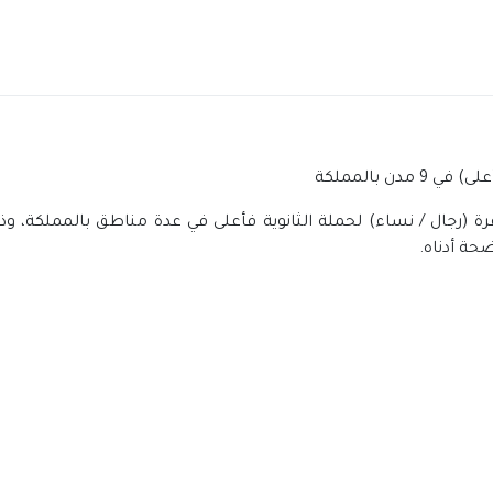
وظيفة شاغرة (رجال / نساء) لحملة الثانوية فأعلى في عدة مناطق بالممل
حة أدناه.