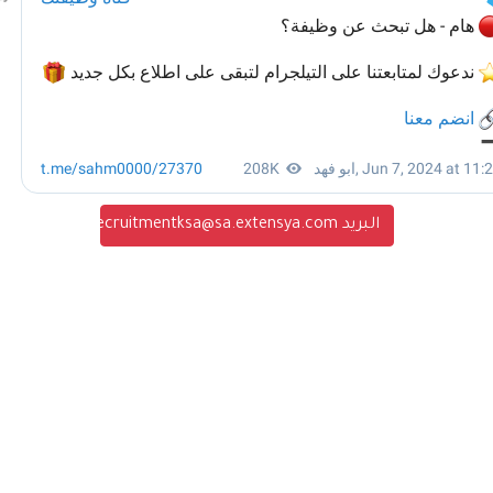
البريد recruitmentksa@sa.extensya.com