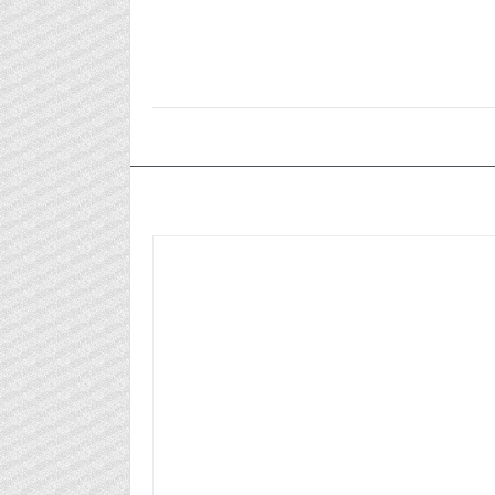
٢٠٢٥/١١/٠٣م