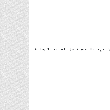
، المتخصصة في تقديم خدمات الإسناد ومراكز الاتصال، عن فتح باب التقديم لشغل ما يقارب 200 وظيفة