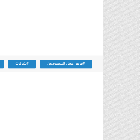
#فرص عمل للسعوديين
#شركات