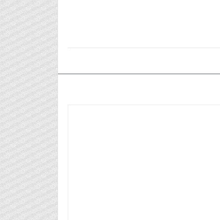
٢٠٢٥/١١/٠٨م