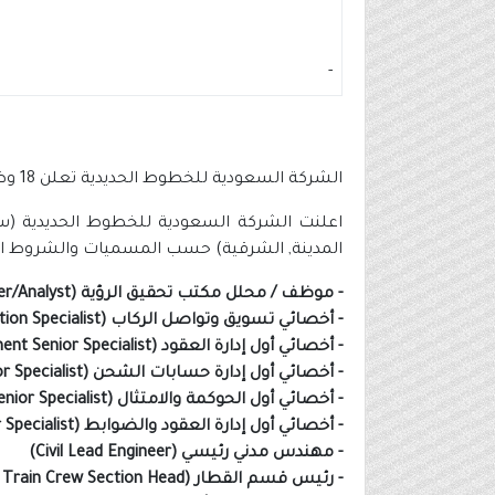
-
الشركة السعودية للخطوط الحديدية تعلن 18 وظيفة للديلوم فأعلى في 5 مدن بالمملكة
المدينة, الشرقية) حسب المسميات والشروط الت
- موظف / محلل مكتب تحقيق الرؤية (Vision Realization Office - Officer/Analyst)
- أخصائي تسويق وتواصل الركاب (Passenger Marketing & Communication Specialist)
- أخصائي أول إدارة العقود (Contract Management Senior Specialist)
- أخصائي أول إدارة حسابات الشحن (Freight Account Management Senior Specialist)
- أخصائي أول الحوكمة والامتثال (Governance & Compliance Senior Specialist)
- أخصائي أول إدارة العقود والضوابط (Contract Management & Controls Senior Specialist)
- مهندس مدني رئيسي (Civil Lead Engineer)
- رئيس قسم القطار (MMMP Train Crew Section Head)