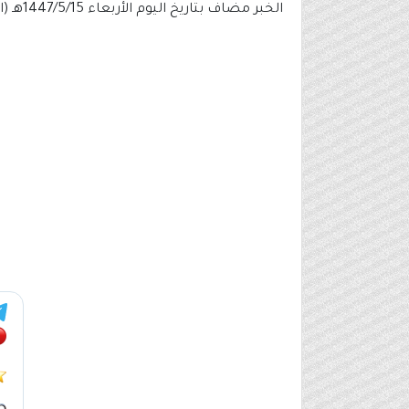
الخبر مضاف بتاريخ اليوم الأربعاء 1447/5/15هـ (الموافق 2025/11/5م) عبر اختيار الوظيفة وتعبئة الطلب على الرابط الموضح بالأسفل باللون الأخضر والأسود