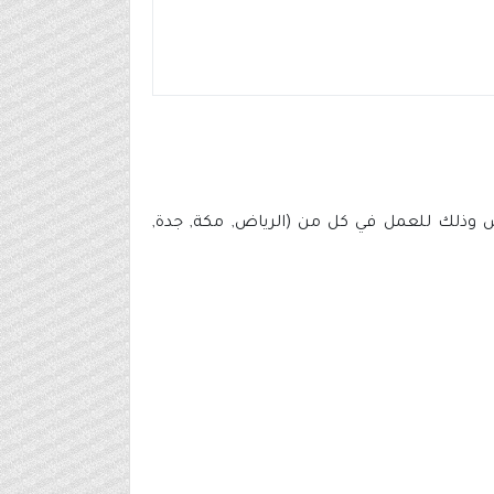
ة لحملة الدبلوم والبكالوريوس وذلك للعمل في كل من (الرياض, مكة, جدة,