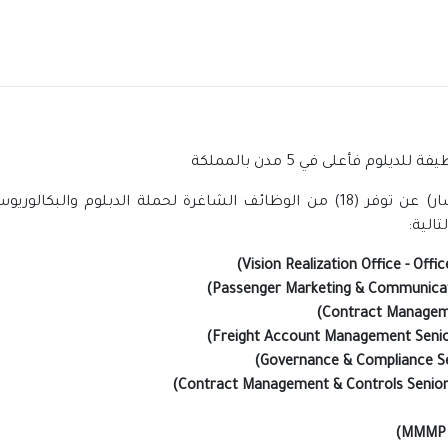
اعلنت الشركة السعودية للخطوط الحديدية (سار) عن توفر (18) من الوظائف الشاغر
الية: