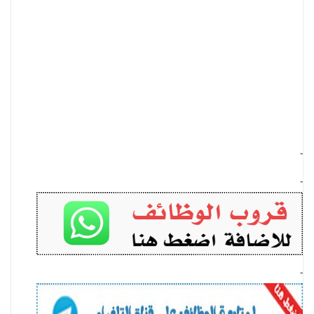
-
-
-