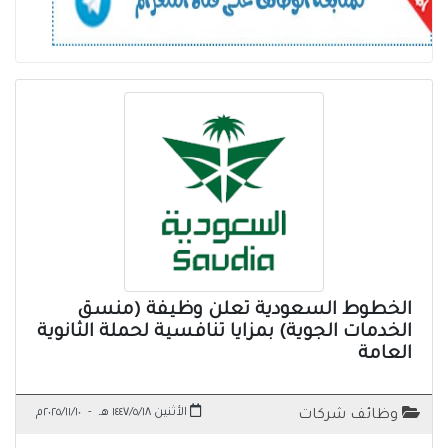
الخطوط السعودية تعلن وظيفة (منسق
الخدمات الجوية) بمزايا تنافسية لحملة الثانوية
العامة
الأثنين ١٤٤٧/٥/١٨ هـ
-
٢٠٢٥/١١/١٠م
وظائف شركات