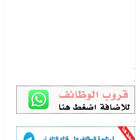
-
-
-