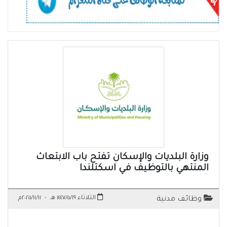
وزارة البلديات والإسكان تفتح باب الابتعاث
المنتهي بالتوظيف في اسكتلندا
الثلاثاء ١٤٤٧/٥/١٩ هـ
-
٢٠٢٥/١١/١١م
وظائف مدنية