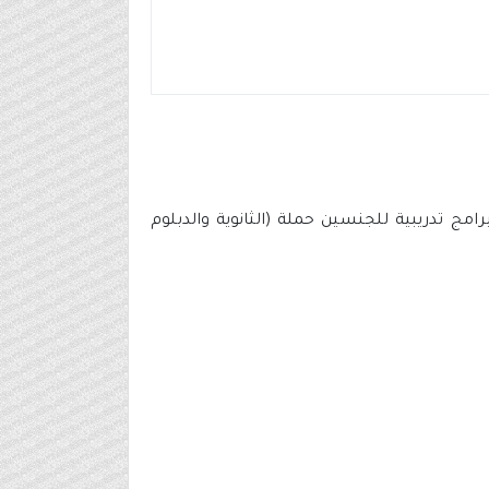
شرافية وقانونية وغيرها) وبرامج تدريبية للجنسين حملة (الثانوية والدبلوم