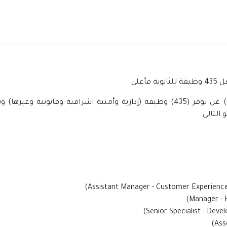
على
اعلنت شركة القدية للاستثمار (مشروع حكومي) عن توفر (435) وظيفة (إدارية وأمنية ا
التالي: