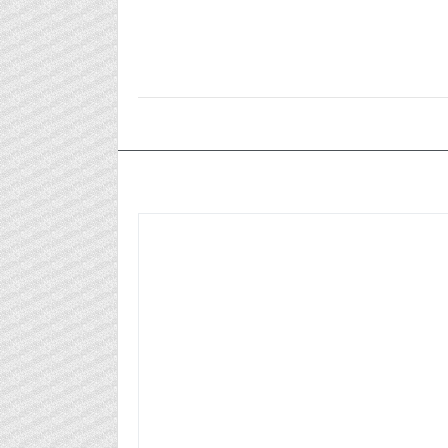
٢٠٢٥/١١/١٨م