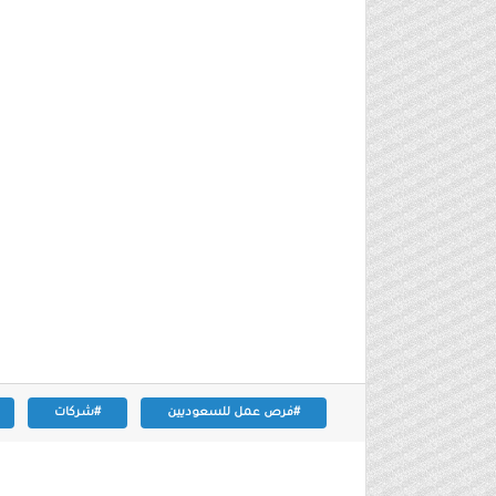
#فرص عمل للسعوديين
#شركات