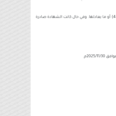
درجة البكالوريوس في تخصص (الأمن السيبراني) أو ما يعادلها بمعدل تراكمي لا يقل عن تقدير جيد (3 من 5) أو (2.5 من 4) أو ما يعادلها. وفي حال كانت الشهادة صادرة