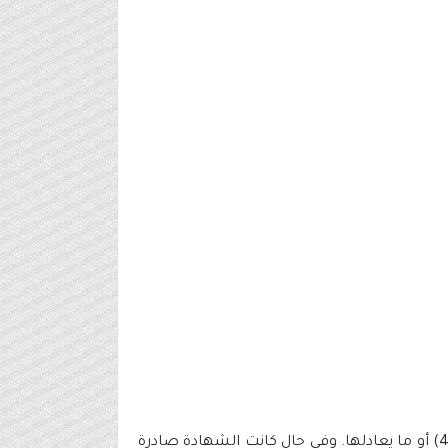
درجة البكالوريوس في تخصص (علوم الحاسب) أو ما يعادلها بمعدل تراكمي لا يقل عن تقدير جيد (3 من 5) أو (2.5 من 4) أو ما يعادلها. وفي حال كانت الشهادة صادرة