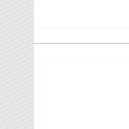
٢٠٢٥/١١/٢٤م