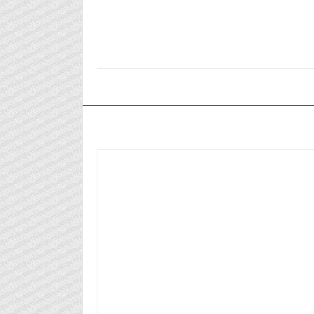
٢٠٢٥/١١/٢٥م