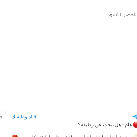
الأخضر ىالأسود