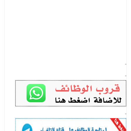
-
-
-