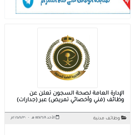
الإدارة العامة لصحة السجون تعلن عن
وظائف (فني وأخصائي تمريض) عبر (جدارات)
الأحد ١٤٤٧/٦/٨ هـ
-
٢٠٢٥/١١/٣٠م
وظائف مدنية