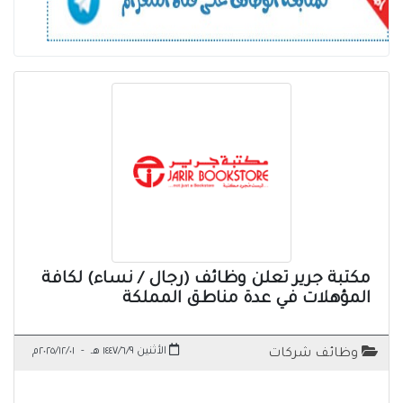
مكتبة جرير تعلن وظائف (رجال / نساء) لكافة
المؤهلات في عدة مناطق المملكة
الأثنين ١٤٤٧/٦/٩ هـ
-
٢٠٢٥/١٢/٠١م
وظائف شركات