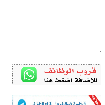
-
-
-