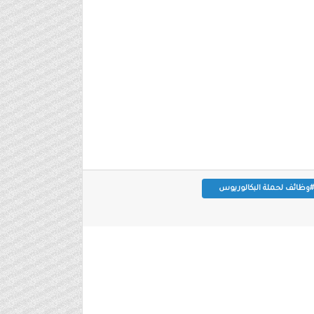
#وظائف لحملة البكالوريوس