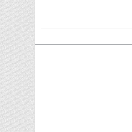
٢٠٢٥/١٢/٠١م