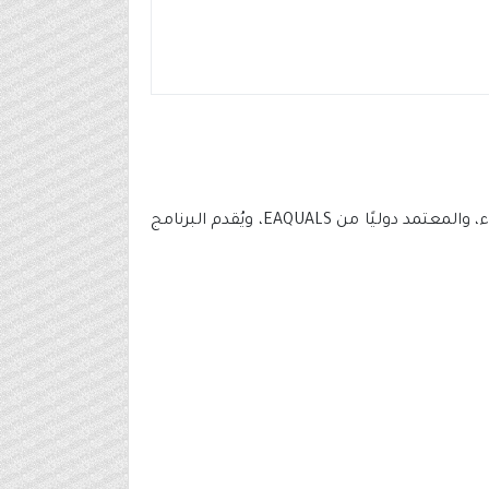
مُمثلاً في مركز الأعمال عن بدء التسجيل في برنامج اللغة الإنجليزية (عن بُعد) للرجال والنساء، والمعتمد دوليًا من EAQUALS، ويُقدم البرنامج