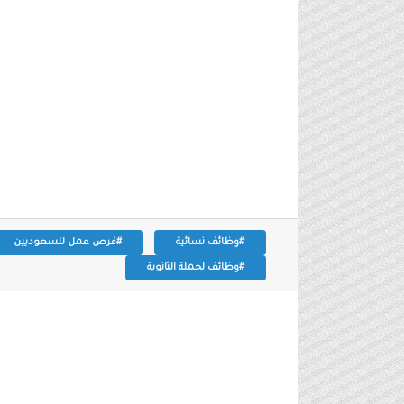
#وظائف نسائية
#فرص عمل للسعوديين
#وظائف لحملة الثانوية