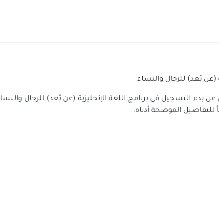
ة (عن بُعد) للرجال والنساء