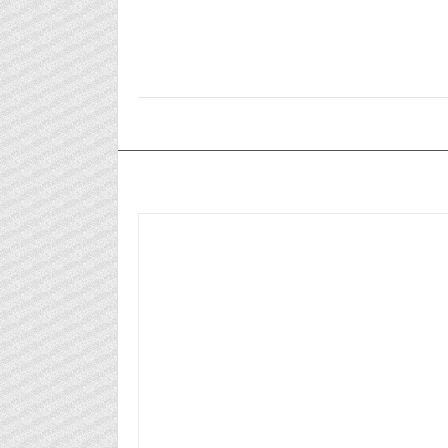
٢٠٢٥/١٢/٠٦م