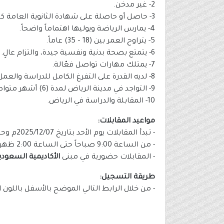
2- غير مدخن.
3- حاصل أو حاصلة على شهادة الثانوية العامة كحد أدنى.
4- يمارس الرياضة ويوليها اهتماماً واضحاً.
5- يتراوح العمر بين (18 – 35) عاماً.
6- يتمتع بصحة بدنية ونفسية جيدة، والتزام عالٍ.
7- يمتلك مهارات تواصل فعّالة.
8- لديه القدرة على التفرغ الكامل للدراسة والعمل.
9- التواجد في مدينة الرياض لمدة (6) أشهر متواصلة.
10- المقابلة والدراسة في الرياض.
مواعيد المقابلات:
- تبدأ المقابلات يوم الأحد بتاريخ 2025/12/07م وحتى يوم الأربعاء بتاريخ 2025/12/10م.
- من الساعة 9:00 صباحاً حتى الساعة 2:00 ظهراً.
- المقابلات حضورية في مبنى
الأكاديمية السعودي
طريقة التسجيل:
- من خلال الرابط التالي الموضح بالأسفل باللون 