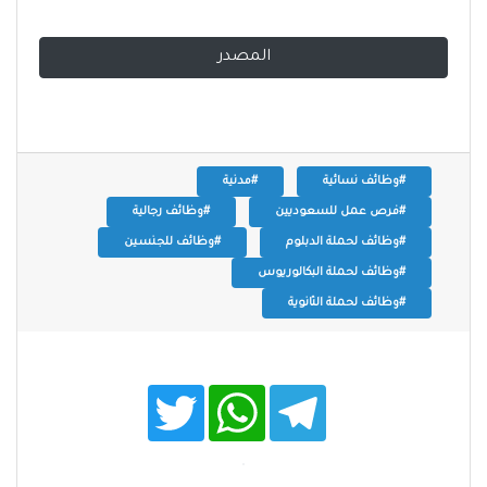
المصدر
#وظائف نسائية
#مدنية
#فرص عمل للسعوديين
#وظائف رجالية
#وظائف لحملة الدبلوم
#وظائف للجنسين
#وظائف لحملة البكالوريوس
#وظائف لحملة الثانوية
T
W
T
w
h
e
i
a
l
t
t
e
t
s
g
e
A
r