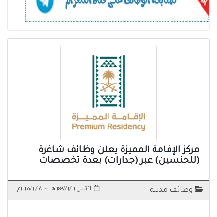
مركز الإقامة المميزة يعلن وظائف شاغرة
(للجنسين) عبر (جدارات) بعدة تخصصات
الأثنين ١٤٤٧/٦/١٦ هـ
-
٢٠٢٥/١٢/٠٨م
وظائف مدنية