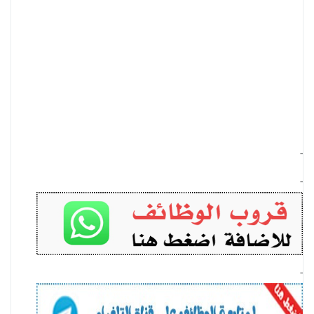
-
-
-